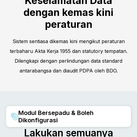
Keselamatan Data
dengan kemas kini
peraturan
Sistem sentiasa dikemas kini mengikut peraturan
terbaharu Akta Kerja 1955 dan statutory tempatan.
Dilengkapi dengan perlindungan data standard
antarabangsa dan diaudit PDPA oleh BDO.
Modul Bersepadu & Boleh
Dikonfigurasi
Lakukan semuanya