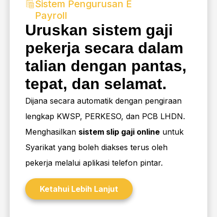
Sistem Pengurusan E
Payroll
Uruskan sistem gaji
pekerja secara dalam
talian dengan pantas,
tepat, dan selamat.
Dijana secara automatik dengan pengiraan
lengkap KWSP, PERKESO, dan PCB LHDN.
Menghasilkan
sistem slip gaji online
untuk
Syarikat yang boleh diakses terus oleh
pekerja melalui aplikasi telefon pintar.
Ketahui Lebih Lanjut