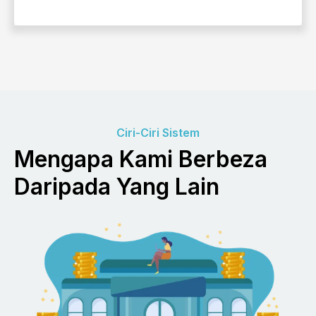
Ciri-Ciri Sistem
Mengapa Kami Berbeza
Daripada Yang Lain