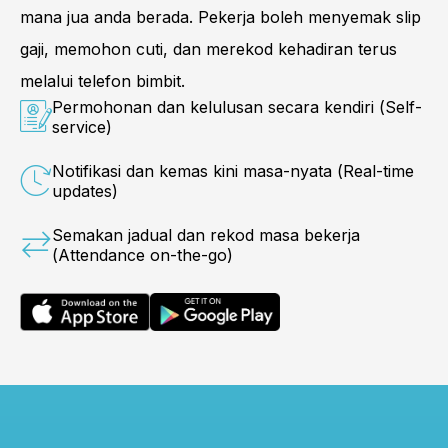
mana jua anda berada. Pekerja boleh menyemak slip
gaji, memohon cuti, dan merekod kehadiran terus
melalui telefon bimbit.
Permohonan dan kelulusan secara kendiri (
Self-
service
)
Notifikasi dan kemas kini masa-nyata (
Real-time
updates
)
Semakan jadual dan rekod masa bekerja
(
Attendance on-the-go
)