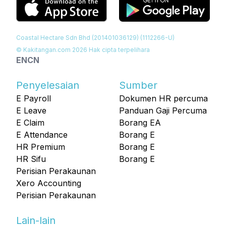
Coastal Hectare Sdn Bhd (201401036129) (1112266-U)
© Kakitangan.com
2026
Hak cipta terpelihara
EN
CN
Penyelesaian
Sumber
E Payroll
Dokumen HR percuma
E Leave
Panduan Gaji Percuma
E Claim
Borang EA
E Attendance
Borang E
HR Premium
Borang E
HR Sifu
Borang E
Perisian Perakaunan
Xero Accounting
Perisian Perakaunan
Lain-lain