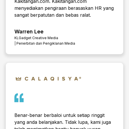
Kakitangan.com. Kakitangan.com
menyediakan pengiraan berasaskan HR yang
sangat berpatutan dan bebas ralat.
Warren Lee
KLGadget Creative Media
| Penerbitan dan Pengiklanan Media
Benar-benar berbaloi untuk setiap ringgit
yang anda belanjakan. Tidak lupa, kami juga