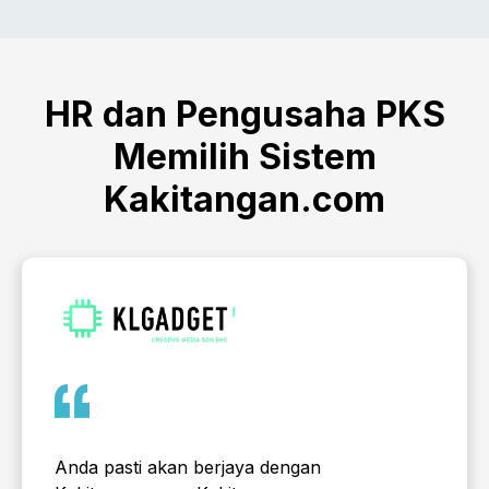
HR dan Pengusaha PKS
Memilih Sistem
Kakitangan.com
Anda pasti akan berjaya dengan